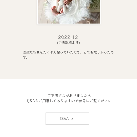
​2022.12
​(ご両親様より)
素敵な写真をたくさん撮っていただき、とても嬉しかったで
す。

また、優しくご丁寧に対応いただき、本当に感謝しておりま
す。おかげさまで、楽しい時間を過ごすことができました。

編集等々で引き続きお手数をおかけしますが、どうぞよろし
くお願いいたします。(パパからのメッセージです)

本日は、遠いところからどうもありがとうございました!

最初から最後まで、途中〇〇が起きてしまったりもしました
​ご不明点ながありましたら
が、温かいご対応にみんなリラックスして楽しめました。

Q&Aもご用意してありますので参考にご覧ください
撮影中から撮ったものを見せてもらったりして、どんな感じ
に仕上がるのかなぁととても楽しみになりました。

​赤ちゃんをあやす方法もとても勉強になることが多かったで
す。(ママからのメッセージです)
Q&A >