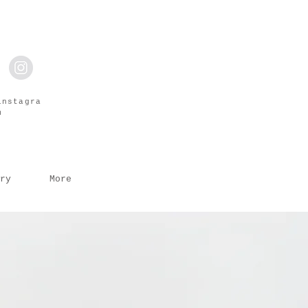
instagra
m
ry
More