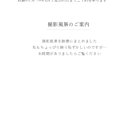
妊娠5ヶ月〜​R9.1月予定日の方までご予約を承ります
​撮影風景のご案内
撮影風景を映像にまとめました
私もちょっぴり映り恥ずかしいのですが…
お時間がありましたらご覧ください