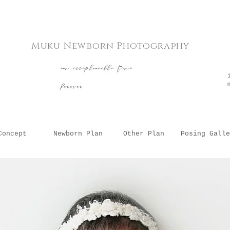
Muku Newborn Photography
​an irreplaceble time
forever
Concept
Newborn Plan
Other Plan
Posing Galle