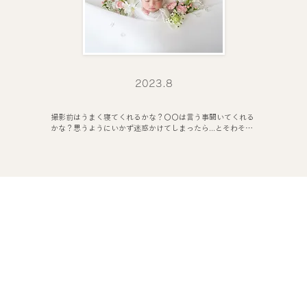
​2023.8
撮影前はうまく寝てくれるかな？〇〇は言う事聞いてくれる
かな？思うようにいかず迷惑かけてしまったら...とそわそわ
緊張しました。

優しいほんわかした話し方で私自身の緊張もほぐれました
し、楽しく会話しながらの撮影でお昼食べるのなんか後回し
でいいほど夢中になりあっという間の3時間でした。

小物ひとつひとつどれも可愛くて、どんどん可愛くしてもら
う娘を見てワクワクが止まらなかったです 笑

とにかく可愛すぎました。可愛いの連呼。

実際、技術はさすがでコーディネートも素晴らしく想像以上
の完成度 。

お任せして本当に良かったです。

念願のニューボーンフォトが叶って燃え尽きた感ハンパない
です。本当にありがとうございました。