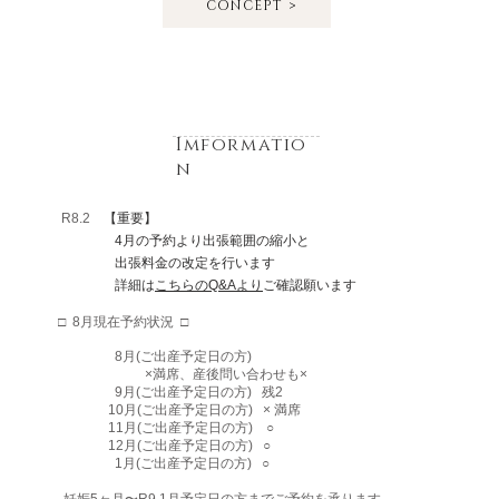
CONCEPT >
Imformatio
n
R8.2
【重要】
4月の予約より出張範囲の縮小と
出張料金の改定を行います
詳細は
こちらのQ&Aより
ご確認願います
​□ 8月現在予約状況 □
8月(ご出産予定日の方)
×満席、産後問い合わせも×
9月(ご出産予定日の方) 残2
10月(ご出産予定日の方) × 満席
11月(ご出産予定日の方) ○
12月(ご出産予定日の方) ○
1月(ご出産予定日の方) ○