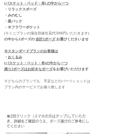
(バスケット・ベッド・布) の中から一つ
・リラックスポーズ
・みのむし
​・黒バック
・※フラワーポケット
​(※ミニプランの場合別途生花代5000円いただきます)
の中から1ポーズの
合計2ポーズ
お選びくださいませ
※スタンダードプランのお客様は
・
おくるみ
(バスケット・ベット・布)
の中から一つ
残り2ポーズはお好きなポーズ
をお選びいただけます
※どちらのプランでも、手足などのパーツショットは
​プラン内のサービスでお撮り致します
​※2回クリック（スマホの方はタップ)していただ
き、詳細をご確認のうえ、ポーズ選びのご参考にし
てください