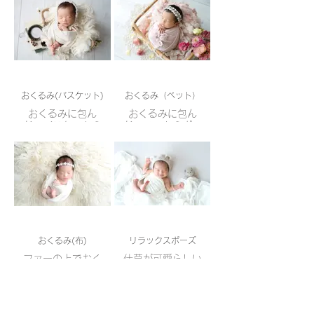
おくるみ(バスケット)
おくるみ（ベット）
おくるみに包ん
おくるみに包ん
だ、バスケットの
だ、ベットのポー
ポーズです
ズです
白いバスケットも
おくるみのポーズ
ありますので、リ
は赤ちゃんが落ち
クエストください
着きやすいです
おくるみ(布)
リラックスポーズ
ファーの上でおく
仕草が可愛らしい
るみにくるんだポ
ポーズです
ーズです
ぐっすり寝てくれ
ママの手を添えた
ていれば、頭の後
り、色々なパター
Load More
ろに手を回すポー