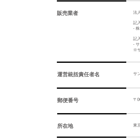
法
販売業者
記入
-
記入
-
※
サ
運営統括責任者名
〒00
郵便番号
東京
所在地