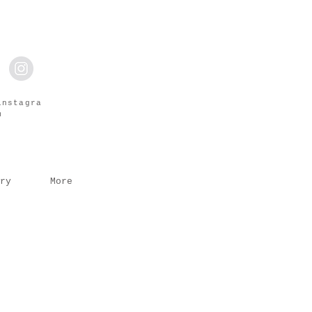
instagra
m
ry
More