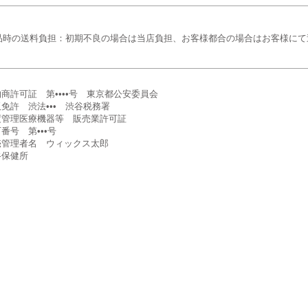
品時の送料負担：初期不良の場合は当店負担、お客様都合の場合はお客様にて
商許可証 第••••号 東京都公安委員会
免許 渋法••• 渋谷税務署
度管理医療機器等 販売業許可証
番号 第•••号
売管理者名 ウィックス太郎
谷保健所