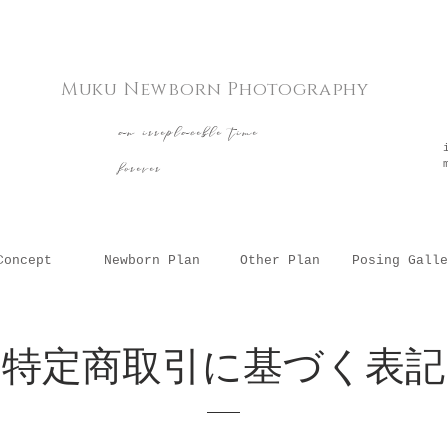
Muku Newborn Photography
​an irreplaceble time
forever
Concept
Newborn Plan
Other Plan
Posing Galle
特定商取引に基づく表記