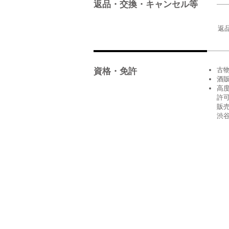
返品・交換・キャンセル等
返
古物
資格・免許
酒販
高
許可
販
渋